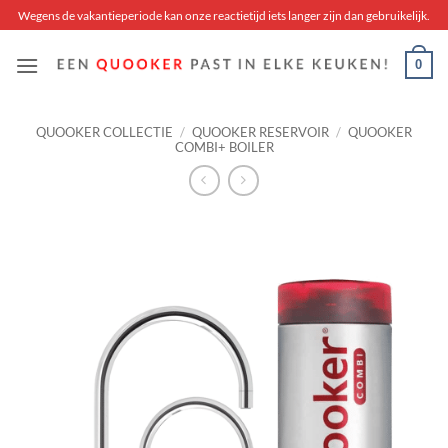
Skip
Wegens de vakantieperiode kan onze reactietijd iets langer zijn dan gebruikelijk.
to
content
0
QUOOKER COLLECTIE
/
QUOOKER RESERVOIR
/
QUOOKER
COMBI+ BOILER