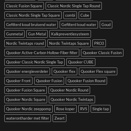
Classic Fusion Square
Classic Nordic Single Tap Round
Classic Nordic Single Tap Square
combi
Cube
Gefilterd koud bruisend water
Gefilterd koud water
Goud
Gunmetal
Gun Metal
Kalkpreventiesysteem
Nordic Twintaps round
Nordic Twintaps Square
PRO3
Quooker Active-Carbon Hollow-Fiber filter
Quooker Classic Fusion
Quooker Classic Nordic Single Tap
Quooker CUBE
Quooker energieverdeler
Quooker flex
Quooker Flex square
Quooker Front
Quooker Fusion
Quooker Fusion Round
Quooker Fusion Square
Quooker Nordic Round
Quooker Nordic Square
Quooker Nordic Twintaps
Quooker Nordic zeeppomp
Rose koper
RVS
Single tap
waterontharder met filter
Zwart