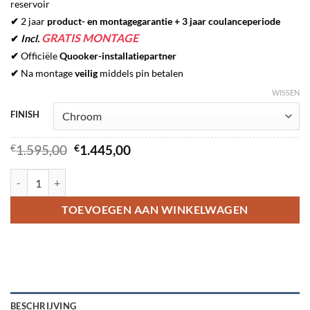
reservoir
✔
2 jaar
product- en montagegarantie + 3 jaar coulanceperiode
GRATIS MONTAGE
✔
Incl.
✔
Officiële
Quooker-installatiepartner
✔
Na montage
veilig
middels pin betalen
WISSEN
FINISH
Oorspronkelijke
Huidige
€
1.595,00
€
1.445,00
prijs
prijs
was:
is:
QUOOKER FLEX SQUARE COMBI+ hoeveelheid
€1.595,00.
€1.445,00.
TOEVOEGEN AAN WINKELWAGEN
BESCHRIJVING