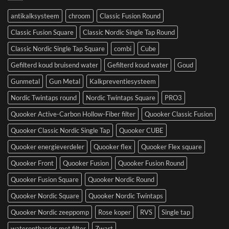
antikalksysteem
chroom
Classic Fusion Round
Classic Fusion Square
Classic Nordic Single Tap Round
Classic Nordic Single Tap Square
combi
Cube
Gefilterd koud bruisend water
Gefilterd koud water
Goud
Gunmetal
Gun Metal
Kalkpreventiesysteem
Nordic Twintaps round
Nordic Twintaps Square
PRO3
Quooker Active-Carbon Hollow-Fiber filter
Quooker Classic Fusion
Quooker Classic Nordic Single Tap
Quooker CUBE
Quooker energieverdeler
Quooker flex
Quooker Flex square
Quooker Front
Quooker Fusion
Quooker Fusion Round
Quooker Fusion Square
Quooker Nordic Round
Quooker Nordic Square
Quooker Nordic Twintaps
Quooker Nordic zeeppomp
Rose koper
RVS
Single tap
waterontharder met filter
Zwart