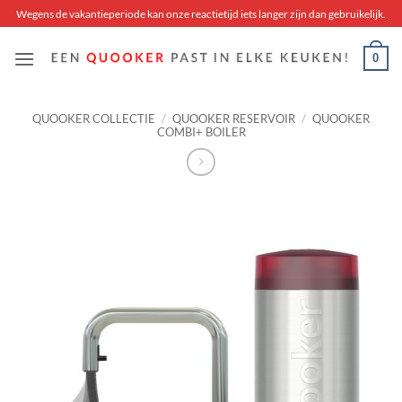
Skip
Wegens de vakantieperiode kan onze reactietijd iets langer zijn dan gebruikelijk.
to
content
0
QUOOKER COLLECTIE
/
QUOOKER RESERVOIR
/
QUOOKER
COMBI+ BOILER