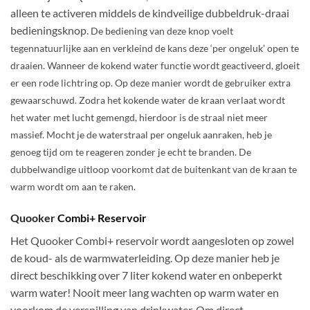
alleen te activeren middels de kindveilige dubbeldruk-draai
bedieningsknop.
De bediening van deze knop voelt
tegennatuurlijke aan en verkleind de kans deze ‘per ongeluk’ open te
draaien. Wanneer de kokend water functie wordt geactiveerd, gloeit
er een rode lichtring op. Op deze manier wordt de gebruiker extra
gewaarschuwd. Zodra het kokende water de kraan verlaat wordt
het water met lucht gemengd, hierdoor is de straal niet meer
massief. Mocht je de waterstraal per ongeluk aanraken, heb je
genoeg tijd om te reageren zonder je echt te branden. De
dubbelwandige uitloop voorkomt dat de buitenkant van de kraan te
warm wordt om aan te raken.
Quooker
Combi+ Reservoir
Het Quooker Combi+ reservoir wordt aangesloten op zowel
de koud- als de warmwaterleiding. Op deze manier heb je
direct beschikking over 7 liter kokend water en onbeperkt
warm water! Nooit meer lang wachten op warm water en
voorkom de verspilling van drinkwater. Om direct