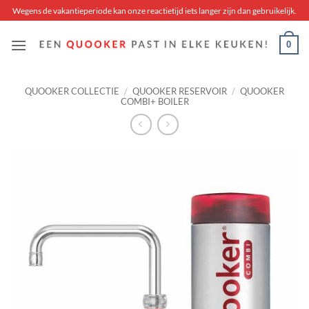
Skip
Wegens de vakantieperiode kan onze reactietijd iets langer zijn dan gebruikelijk.
to
content
0
QUOOKER COLLECTIE
/
QUOOKER RESERVOIR
/
QUOOKER
COMBI+ BOILER