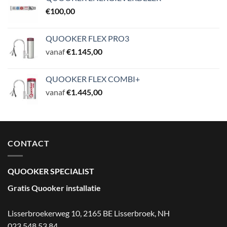
€
100,00
QUOOKER FLEX PRO3
vanaf
€
1.145,00
QUOOKER FLEX COMBI+
vanaf
€
1.445,00
CONTACT
QUOOKER SPECIALIST
Gratis Quooker installatie
Lisserbroekerweg 10, 2165 BE Lisserbroek
,
NH
023 548 53 84