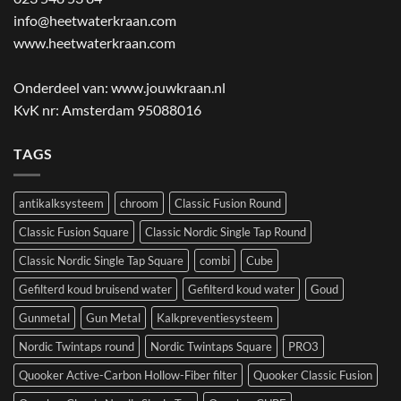
info@heetwaterkraan.com
www.heetwaterkraan.com
Onderdeel van:
www.jouwkraan.nl
KvK nr: Amsterdam 95088016
TAGS
antikalksysteem
chroom
Classic Fusion Round
Classic Fusion Square
Classic Nordic Single Tap Round
Classic Nordic Single Tap Square
combi
Cube
Gefilterd koud bruisend water
Gefilterd koud water
Goud
Gunmetal
Gun Metal
Kalkpreventiesysteem
Nordic Twintaps round
Nordic Twintaps Square
PRO3
Quooker Active-Carbon Hollow-Fiber filter
Quooker Classic Fusion