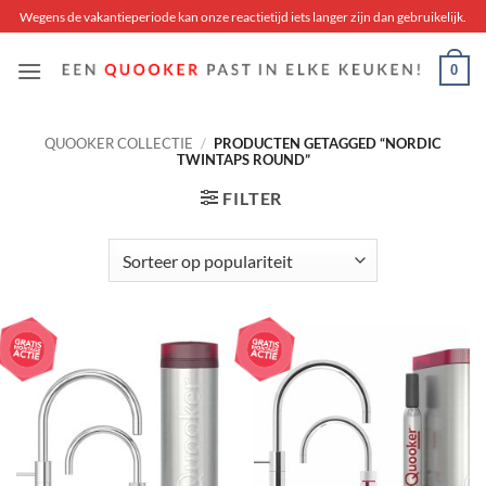
Skip
Wegens de vakantieperiode kan onze reactietijd iets langer zijn dan gebruikelijk.
to
content
0
QUOOKER COLLECTIE
/
PRODUCTEN GETAGGED “NORDIC
TWINTAPS ROUND”
FILTER