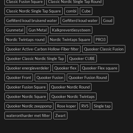
Classic Fusion Square
Classic Nordic Single Tap Round
Classic Nordic Single Tap Square
combi
Cube
Gefilterd koud bruisend water
Gefilterd koud water
Goud
Gunmetal
Gun Metal
Kalkpreventiesysteem
Nordic Twintaps round
Nordic Twintaps Square
PRO3
Quooker Active-Carbon Hollow-Fiber filter
Quooker Classic Fusion
Quooker Classic Nordic Single Tap
Quooker CUBE
Quooker energieverdeler
Quooker flex
Quooker Flex square
Quooker Front
Quooker Fusion
Quooker Fusion Round
Quooker Fusion Square
Quooker Nordic Round
Quooker Nordic Square
Quooker Nordic Twintaps
Quooker Nordic zeeppomp
Rose koper
RVS
Single tap
waterontharder met filter
Zwart