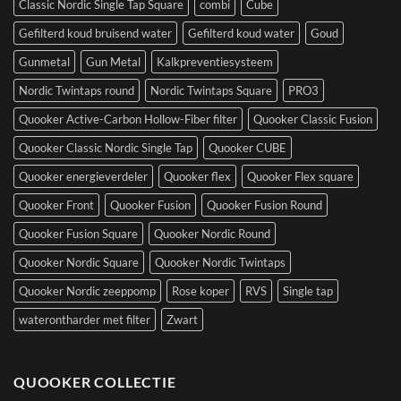
Classic Nordic Single Tap Square
combi
Cube
Gefilterd koud bruisend water
Gefilterd koud water
Goud
Gunmetal
Gun Metal
Kalkpreventiesysteem
Nordic Twintaps round
Nordic Twintaps Square
PRO3
Quooker Active-Carbon Hollow-Fiber filter
Quooker Classic Fusion
Quooker Classic Nordic Single Tap
Quooker CUBE
Quooker energieverdeler
Quooker flex
Quooker Flex square
Quooker Front
Quooker Fusion
Quooker Fusion Round
Quooker Fusion Square
Quooker Nordic Round
Quooker Nordic Square
Quooker Nordic Twintaps
Quooker Nordic zeeppomp
Rose koper
RVS
Single tap
waterontharder met filter
Zwart
QUOOKER COLLECTIE