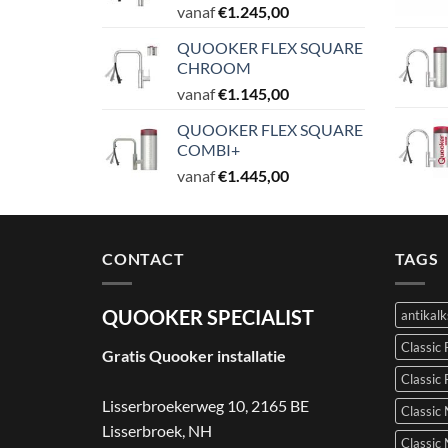
vanaf
€
1.245,00
QUOOKER FLEX SQUARE
CHROOM
vanaf
€
1.145,00
QUOOKER FLEX SQUARE
COMBI+
vanaf
€
1.445,00
CONTACT
TAGS
QUOOKER SPECIALIST
antikal
Classic
Gratis Quooker installatie
Classic 
Lisserbroekerweg 10, 2165 BE
Classic 
Lisserbroek
,
NH
Classic 