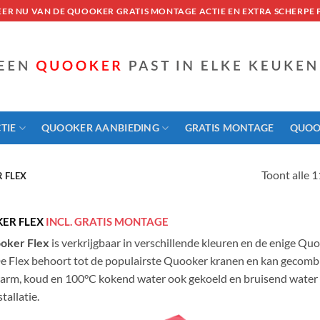
EER NU VAN DE QUOOKER GRATIS MONTAGE ACTIE EN EXTRA SCHERPE P
TIE
QUOOKER AANBIEDING
GRATIS MONTAGE
QUOO
Toont alle 1
 FLEX
ER FLEX
INCL. GRATIS MONTAGE
oker Flex
is verkrijgbaar in verschillende kleuren en de enige Qu
De Flex behoort tot de populairste Quooker kranen en kan gecomb
arm, koud en 100°C kokend water ook gekoeld en bruisend water
tallatie.