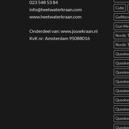
023 548 53 84
Cube
info@heetwaterkraan.com
www.heetwaterkraan.com
Gefilte
Gun Met
Onderdeel van:
www.jouwkraan.nl
Nordic 
KvK nr: Amsterdam 95088016
Nordic 
Quooker
Quooker
Quooker 
Quooke
Quooker
Quooker
Quooker
Quooker
Quooker