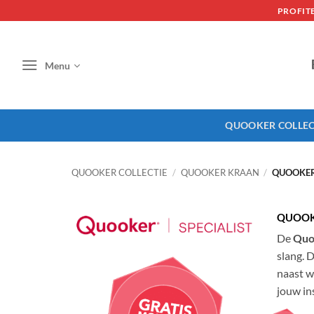
Skip
PROFIT
to
content
Menu
QUOOKER COLLEC
QUOOKER COLLECTIE
/
QUOOKER KRAAN
/
QUOOKER
QUOOK
De
Quo
slang. 
naast w
jouw ins