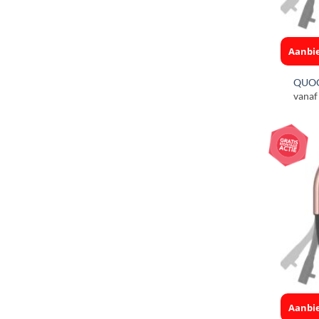
Aanbie
QUOO
vanaf
Aanbie