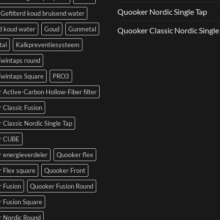
Quooker Nordic Single Tap
Gefilterd koud bruisend water
rd koud water
Goud
Gunmetal
Quooker Classic Nordic Single
al
Kalkpreventiesysteem
Twintaps round
Twintaps Square
PRO3
 Active-Carbon Hollow-Fiber filter
 Classic Fusion
Classic Nordic Single Tap
r CUBE
 energieverdeler
Quooker flex
 Flex square
Quooker Front
 Fusion
Quooker Fusion Round
 Fusion Square
 Nordic Round