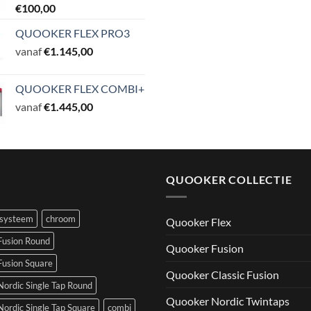
€
100,00
QUOOKER FLEX PRO3
vanaf
€
1.145,00
QUOOKER FLEX COMBI+
vanaf
€
1.445,00
QUOOKER COLLECTIE
ksysteem
chroom
Quooker Flex
 Fusion Round
Quooker Fusion
Fusion Square
Quooker Classic Fusion
Nordic Single Tap Round
Quooker Nordic Twintaps
Nordic Single Tap Square
combi