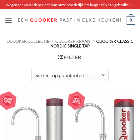
Skip
Wegens de vakantieperiode kan onze reactietijd iets langer zijn dan gebruikelijk.
to
content
0
QUOOKER COLLECTIE
/
QUOOKER KRAAN
/
QUOOKER CLASSIC
NORDIC SINGLE TAP
FILTER