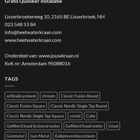
Gratis Quooker installatie
Lisserbroekerweg 10, 2165 BE Lisserbroek
,
NH
023 548 53 84
info@heetwaterkraan.com
www.heetwaterkraan.com
Onderdeel van:
www.jouwkraan.nl
KvK nr: Amsterdam 95088016
TAGS
antikalksysteem
chroom
Classic Fusion Round
Classic Fusion Square
Classic Nordic Single Tap Round
Classic Nordic Single Tap Square
combi
Cube
Gefilterd koud bruisend water
Gefilterd koud water
Goud
Gunmetal
Gun Metal
Kalkpreventiesysteem