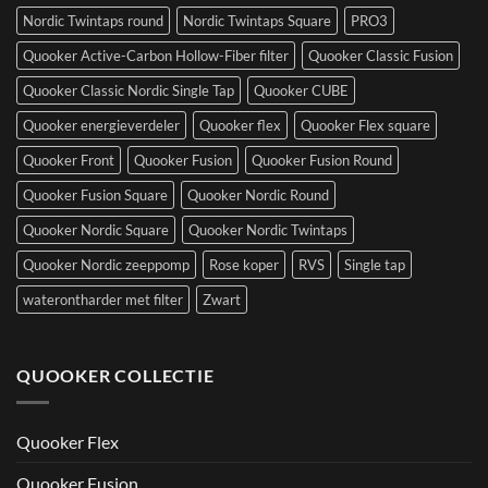
Nordic Twintaps round
Nordic Twintaps Square
PRO3
Quooker Active-Carbon Hollow-Fiber filter
Quooker Classic Fusion
Quooker Classic Nordic Single Tap
Quooker CUBE
Quooker energieverdeler
Quooker flex
Quooker Flex square
Quooker Front
Quooker Fusion
Quooker Fusion Round
Quooker Fusion Square
Quooker Nordic Round
Quooker Nordic Square
Quooker Nordic Twintaps
Quooker Nordic zeeppomp
Rose koper
RVS
Single tap
waterontharder met filter
Zwart
QUOOKER COLLECTIE
Quooker Flex
Quooker Fusion