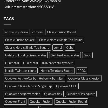
Onderdeel van:
www.jouwkraan.nl
KvK nr: Amsterdam 95088016
TAGS
antikalksysteem
chroom
Classic Fusion Round
Classic Fusion Square
Classic Nordic Single Tap Round
Classic Nordic Single Tap Square
combi
Cube
Gefilterd koud bruisend water
Gefilterd koud water
Goud
Gunmetal
Gun Metal
Kalkpreventiesysteem
Nordic Twintaps round
Nordic Twintaps Square
PRO3
Quooker Active-Carbon Hollow-Fiber filter
Quooker Classic Fusion
Quooker Classic Nordic Single Tap
Quooker CUBE
Quooker energieverdeler
Quooker flex
Quooker Flex square
Quooker Front
Quooker Fusion
Quooker Fusion Round