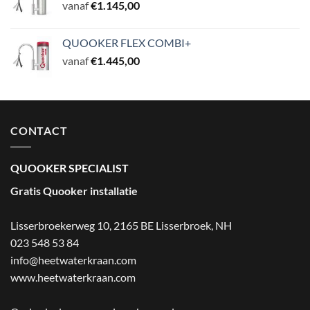
vanaf
€
1.145,00
QUOOKER FLEX COMBI+
vanaf
€
1.445,00
CONTACT
QUOOKER SPECIALIST
Gratis Quooker installatie
Lisserbroekerweg 10, 2165 BE Lisserbroek
,
NH
023 548 53 84
info@heetwaterkraan.com
www.heetwaterkraan.com