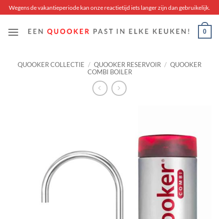
Skip
Wegens de vakantieperiode kan onze reactietijd iets langer zijn dan gebruikelijk.
to
content
0
QUOOKER COLLECTIE
/
QUOOKER RESERVOIR
/
QUOOKER
COMBI BOILER