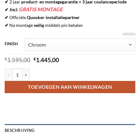
✔
2 jaar
product- en montagegarantie + 3 jaar coulanceperiode
GRATIS MONTAGE
✔
Incl.
✔
Officiële
Quooker-installatiepartner
✔
Na montage
veilig
middels pin betalen
WISSEN
FINISH
Oorspronkelijke
Huidige
€
1.595,00
€
1.445,00
prijs
prijs
was:
is:
QUOOKER FLEX COMBI hoeveelheid
€1.595,00.
€1.445,00.
TOEVOEGEN AAN WINKELWAGEN
BESCHRIJVING