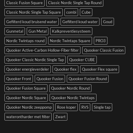
Classic Fusion Square
Classic Nordic Single Tap Round
Classic Nordic Single Tap Square
combi
Cube
Gefilterd koud bruisend water
Gefilterd koud water
Goud
Gunmetal
Gun Metal
Kalkpreventiesysteem
Nordic Twintaps round
Nordic Twintaps Square
PRO3
Quooker Active-Carbon Hollow-Fiber filter
Quooker Classic Fusion
Quooker Classic Nordic Single Tap
Quooker CUBE
Quooker energieverdeler
Quooker flex
Quooker Flex square
Quooker Front
Quooker Fusion
Quooker Fusion Round
Quooker Fusion Square
Quooker Nordic Round
Quooker Nordic Square
Quooker Nordic Twintaps
Quooker Nordic zeeppomp
Rose koper
RVS
Single tap
waterontharder met filter
Zwart