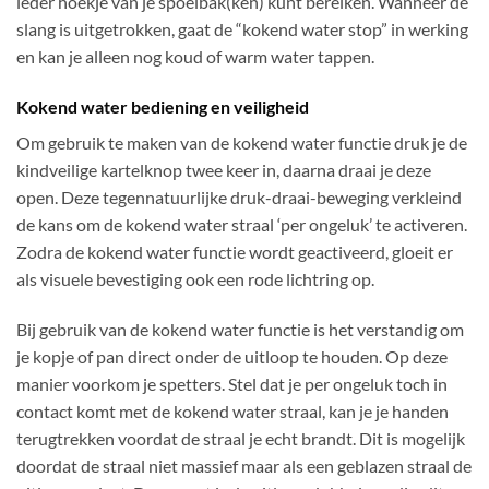
ieder hoekje van je spoelbak(ken) kunt bereiken. Wanneer de
slang is uitgetrokken, gaat de “kokend water stop” in werking
en kan je alleen nog koud of warm water tappen.
Kokend water bediening en veiligheid
Om gebruik te maken van de kokend water functie druk je de
kindveilige kartelknop twee keer in, daarna draai je deze
open. Deze tegennatuurlijke druk-draai-beweging verkleind
de kans om de kokend water straal ‘per ongeluk’ te activeren.
Zodra de kokend water functie wordt geactiveerd, gloeit er
als visuele bevestiging ook een rode lichtring op.
Bij gebruik van de kokend water functie is het verstandig om
je kopje of pan direct onder de uitloop te houden. Op deze
manier voorkom je spetters. Stel dat je per ongeluk toch in
contact komt met de kokend water straal, kan je je handen
terugtrekken voordat de straal je echt brandt. Dit is mogelijk
doordat de straal niet massief maar als een geblazen straal de