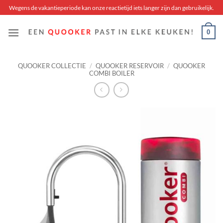
Skip
Wegens de vakantieperiode kan onze reactietijd iets langer zijn dan gebruikelijk.
to
content
0
QUOOKER COLLECTIE
/
QUOOKER RESERVOIR
/
QUOOKER
COMBI BOILER