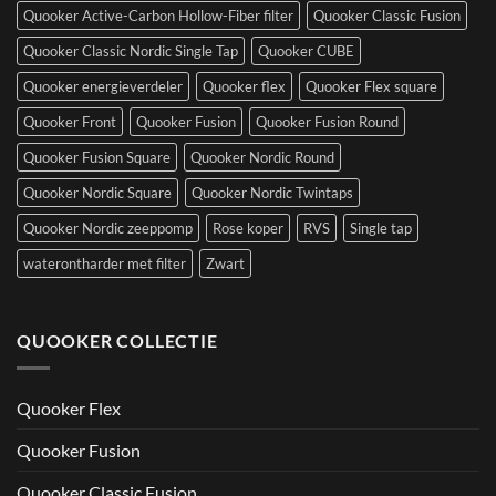
Quooker Active-Carbon Hollow-Fiber filter
Quooker Classic Fusion
Quooker Classic Nordic Single Tap
Quooker CUBE
Quooker energieverdeler
Quooker flex
Quooker Flex square
Quooker Front
Quooker Fusion
Quooker Fusion Round
Quooker Fusion Square
Quooker Nordic Round
Quooker Nordic Square
Quooker Nordic Twintaps
Quooker Nordic zeeppomp
Rose koper
RVS
Single tap
waterontharder met filter
Zwart
QUOOKER COLLECTIE
Quooker Flex
Quooker Fusion
Quooker Classic Fusion