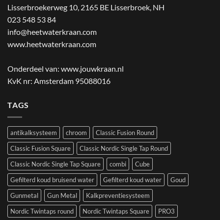
Lisserbroekerweg 10, 2165 BE Lisserbroek
,
NH
023 548 53 84
info@heetwaterkraan.com
www.heetwaterkraan.com
Onderdeel van:
www.jouwkraan.nl
KvK nr: Amsterdam 95088016
TAGS
antikalksysteem
chroom
Classic Fusion Round
Classic Fusion Square
Classic Nordic Single Tap Round
Classic Nordic Single Tap Square
combi
Cube
Gefilterd koud bruisend water
Gefilterd koud water
Goud
Gunmetal
Gun Metal
Kalkpreventiesysteem
Nordic Twintaps round
Nordic Twintaps Square
PRO3