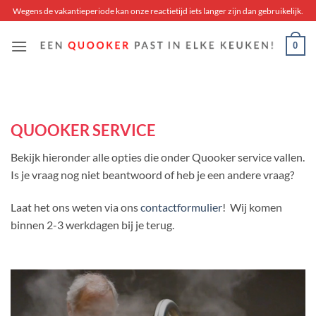
Skip
Wegens de vakantieperiode kan onze reactietijd iets langer zijn dan gebruikelijk.
to
content
0
QUOOKER SERVICE
Bekijk hieronder alle opties die onder Quooker service vallen.
Is je vraag nog niet beantwoord of heb je een andere vraag?
Laat het ons weten via ons
contactformulier
! Wij komen
binnen 2-3 werkdagen bij je terug.