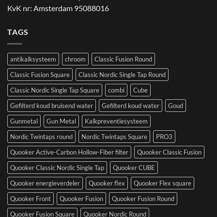
KvK nr: Amsterdam 95088016
TAGS
antikalksysteem
chroom
Classic Fusion Round
Classic Fusion Square
Classic Nordic Single Tap Round
Classic Nordic Single Tap Square
combi
Cube
Gefilterd koud bruisend water
Gefilterd koud water
Goud
Gunmetal
Gun Metal
Kalkpreventiesysteem
Nordic Twintaps round
Nordic Twintaps Square
PRO3
Quooker Active-Carbon Hollow-Fiber filter
Quooker Classic Fusion
Quooker Classic Nordic Single Tap
Quooker CUBE
Quooker energieverdeler
Quooker flex
Quooker Flex square
Quooker Front
Quooker Fusion
Quooker Fusion Round
Quooker Fusion Square
Quooker Nordic Round