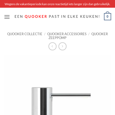
Skip
Wegens de vakantieperiode kan onze reactietijd iets langer zijn dan gebruikelijk.
to
content
0
QUOOKER COLLECTIE
/
QUOOKER ACCESSOIRES
/
QUOOKER
ZEEPPOMP